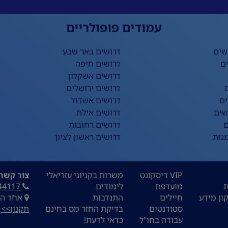
עמודים פופולריים
שים
דרושים באר שבע
ם
דרושים חיפה
דרושים אשקלון
דרושים ירושלים
ים
דרושים אשדוד
שים
דרושים אילת
ם
דרושים רחובות
נות
דרושים ראשון לציון
VIP דיסקונט
משרות בקניוני עזריאלי
צור קשר:
ת
מועדפת
לימודים
44117
ון מידע
חיילים
התנדבות
אחד העם 9, ת
סטודנטים
בדיקת החזר מס בחינם
תקנון>>
עבודה בחו"ל
כדאי לדעת!