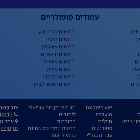
עמודים פופולריים
שים
דרושים באר שבע
ם
דרושים חיפה
דרושים אשקלון
דרושים ירושלים
ים
דרושים אשדוד
שים
דרושים אילת
ם
דרושים רחובות
נות
דרושים ראשון לציון
VIP דיסקונט
משרות בקניוני עזריאלי
צור קשר:
ת
מועדפת
לימודים
44117
ון מידע
חיילים
התנדבות
אחד העם 9, ת
סטודנטים
בדיקת החזר מס בחינם
תקנון>>
עבודה בחו"ל
כדאי לדעת!