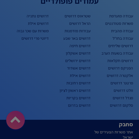
עמודים פופולריים
עבודה מועדפת
שטראוס דרושים
דרושים נתניה
משרות סטודנטים
הראל דרושים
דרושים אילת
עבודה מהבית
עבודות מזדמנות
משרות עם שכר גבוה
עבודה בחו"ל
דרושים באר שבע
דיוטי פרי דרושים
דרושים שליחים
דרושים חיפה
עבודה בשעות הערב
דרושים אשקלון
דרושים חקלאות
דרושים ירושלים
הפניקס דרושים
דרושים אשדוד
אלקטרה דרושים
דרושים אילת
פרטנר דרושים
דרושים רחובות
וולט דרושים
דרושים ראשון לציון
מגדל דרושים
דרושים בקריות
סלקום דרושים
דרושים בדרום
סחבק
אתר משרות הצעירים של
ישראל