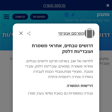
פרסום משרה
סחבק
התחברות
הרשמה
אתר משרות הצעירים של ישראל
מפרסם אנונימי
דרושים טבחים, אחראי משמרת ועובדי/ות
דלפק
דרושים טבחים, אחראי משמרת
ועובדי/ות דלפק
סחבק
תחום
מפרסם אנונימי
דרושים טבחים, אחראי משמרת
לחדשה של שגב בשרונה מרקט דרושים טבחים,
ועובדי/ות דלפק
אחראי משמרת ,קופאים, עובדי/ות דלפק, עובדי
מטבח , מוצאיי מנות,וטבחי הכנות לעבודה
באווירה צעירה דינאמית וכיפית.
מפרסם אנונימי
דרישות המשרה
עבודה במשמרות גם בשבת (שישי בערב סגור)