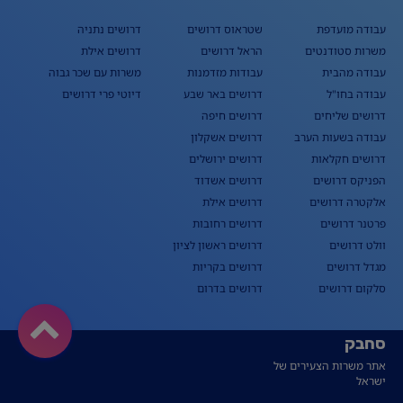
עבודה מועדפת
שטראוס דרושים
דרושים נתניה
משרות סטודנטים
הראל דרושים
דרושים אילת
עבודה מהבית
עבודות מזדמנות
משרות עם שכר גבוה
עבודה בחו"ל
דרושים באר שבע
דיוטי פרי דרושים
דרושים שליחים
דרושים חיפה
עבודה בשעות הערב
דרושים אשקלון
דרושים חקלאות
דרושים ירושלים
הפניקס דרושים
דרושים אשדוד
אלקטרה דרושים
דרושים אילת
פרטנר דרושים
דרושים רחובות
וולט דרושים
דרושים ראשון לציון
מגדל דרושים
דרושים בקריות
סלקום דרושים
דרושים בדרום
סחבק
אתר משרות הצעירים של
ישראל