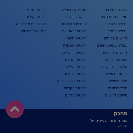
עבודה מועדפת
שטראוס דרושים
דרושים נתניה
משרות סטודנטים
הראל דרושים
דרושים אילת
עבודה מהבית
עבודות מזדמנות
משרות עם שכר גבוה
עבודה בחו"ל
דרושים באר שבע
דיוטי פרי דרושים
דרושים שליחים
דרושים חיפה
עבודה בשעות הערב
דרושים אשקלון
דרושים חקלאות
דרושים ירושלים
הפניקס דרושים
דרושים אשדוד
אלקטרה דרושים
דרושים אילת
פרטנר דרושים
דרושים רחובות
וולט דרושים
דרושים ראשון לציון
מגדל דרושים
דרושים בקריות
סלקום דרושים
דרושים בדרום
סחבק
אתר משרות הצעירים של
ישראל