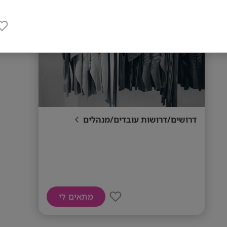
דרושים/דרושות עובדים/מנהלים
מתאים לי