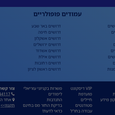
עמודים פופולריים
שים
דרושים באר שבע
ם
דרושים חיפה
דרושים אשקלון
דרושים ירושלים
ים
דרושים אשדוד
שים
דרושים אילת
ם
דרושים רחובות
נות
דרושים ראשון לציון
VIP דיסקונט
משרות בקניוני עזריאלי
צור קשר:
ת
מועדפת
לימודים
44117
ון מידע
חיילים
התנדבות
אחד העם 9, ת
סטודנטים
בדיקת החזר מס בחינם
תקנון>>
עבודה בחו"ל
כדאי לדעת!