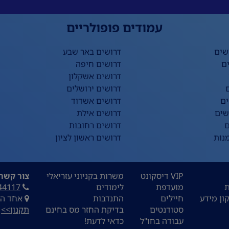
עמודים פופולריים
שים
דרושים באר שבע
ם
דרושים חיפה
דרושים אשקלון
דרושים ירושלים
ים
דרושים אשדוד
שים
דרושים אילת
ם
דרושים רחובות
נות
דרושים ראשון לציון
VIP דיסקונט
משרות בקניוני עזריאלי
צור קשר:
ת
מועדפת
לימודים
44117
ון מידע
חיילים
התנדבות
אחד העם 9, ת
סטודנטים
בדיקת החזר מס בחינם
תקנון>>
עבודה בחו"ל
כדאי לדעת!