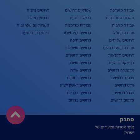
עבודה מועדפת
שטראוס דרושים
דרושים נתניה
משרות סטודנטים
הראל דרושים
דרושים אילת
עבודה מהבית
עבודות מזדמנות
משרות עם שכר גבוה
עבודה בחו"ל
דרושים באר שבע
דיוטי פרי דרושים
דרושים שליחים
דרושים חיפה
עבודה בשעות הערב
דרושים אשקלון
דרושים חקלאות
דרושים ירושלים
הפניקס דרושים
דרושים אשדוד
אלקטרה דרושים
דרושים אילת
פרטנר דרושים
דרושים רחובות
וולט דרושים
דרושים ראשון לציון
מגדל דרושים
דרושים בקריות
סלקום דרושים
דרושים בדרום
סחבק
אתר משרות הצעירים של
ישראל