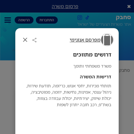
פרסום משרה
סחבק
התחברות
הרשמה
אתר משרות הצעירים של ישראל
מפרסם אנונימי
דרושים מתווכים
דרושים מתווכים
משרד משפחתי ותומך
סחבק
תחום
מפרסם אנונימי
דרושים מתווכים
דרישות המשרה
תותחי מכירות, יחסי אנוש, כריזמה, תודעת שירות,
ניהול עצמי, אמינות, נחישות, יוזמה, ממוטיבציה,
מפרסם אנונימי
יכולת שיווק, יצירתיות, יכולת עבוודה בצוות,
בשת"פ, רכב חובה יתרון לשפות