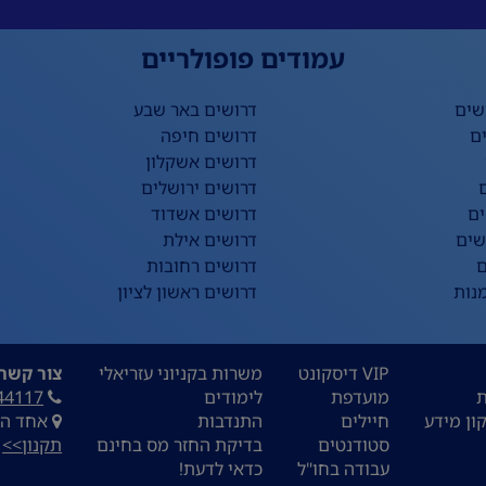
עמודים פופולריים
שים
דרושים באר שבע
ם
דרושים חיפה
דרושים אשקלון
דרושים ירושלים
ים
דרושים אשדוד
שים
דרושים אילת
ם
דרושים רחובות
נות
דרושים ראשון לציון
VIP דיסקונט
משרות בקניוני עזריאלי
צור קשר:
ת
מועדפת
לימודים
44117
ון מידע
חיילים
התנדבות
אחד העם 9, ת
סטודנטים
בדיקת החזר מס בחינם
תקנון>>
עבודה בחו"ל
כדאי לדעת!