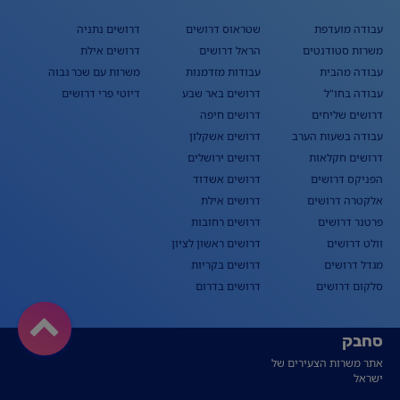
עבודה מועדפת
שטראוס דרושים
דרושים נתניה
משרות סטודנטים
הראל דרושים
דרושים אילת
עבודה מהבית
עבודות מזדמנות
משרות עם שכר גבוה
עבודה בחו"ל
דרושים באר שבע
דיוטי פרי דרושים
דרושים שליחים
דרושים חיפה
עבודה בשעות הערב
דרושים אשקלון
דרושים חקלאות
דרושים ירושלים
הפניקס דרושים
דרושים אשדוד
אלקטרה דרושים
דרושים אילת
פרטנר דרושים
דרושים רחובות
וולט דרושים
דרושים ראשון לציון
מגדל דרושים
דרושים בקריות
סלקום דרושים
דרושים בדרום
סחבק
אתר משרות הצעירים של
ישראל