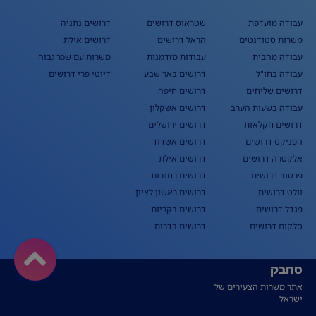
עבודה מועדפת
שטראוס דרושים
דרושים נתניה
משרות סטודנטים
הראל דרושים
דרושים אילת
עבודה מהבית
עבודות מזדמנות
משרות עם שכר גבוה
עבודה בחו"ל
דרושים באר שבע
דיוטי פרי דרושים
דרושים שליחים
דרושים חיפה
עבודה בשעות הערב
דרושים אשקלון
דרושים חקלאות
דרושים ירושלים
הפניקס דרושים
דרושים אשדוד
אלקטרה דרושים
דרושים אילת
פרטנר דרושים
דרושים רחובות
וולט דרושים
דרושים ראשון לציון
מגדל דרושים
דרושים בקריות
סלקום דרושים
דרושים בדרום
סחבק
אתר משרות הצעירים של
ישראל