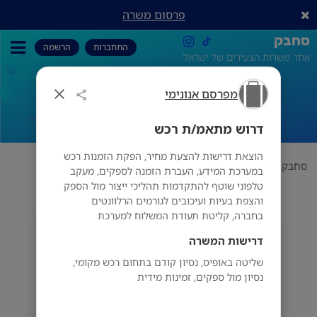
פרסום משרה
סחבק
התחברות
הרשמה
אתר משרות הצעירים של ישראל
מפרסם אנונימי
דרוש מתאמ/ת רכש
דרוש מתאמ/ת רכש
הוצאת דרישות להצעת מחיר, הפקת הזמנות רכש
סחבק
תחום
מפרסם אנונימי
דרוש מתאמ/ת רכש
במערכת המידע, העברת הזמנה לספקים, מעקב
טלפוני שוטף להתקדמות תהליכי ייצור מול הספק
והצפת בעיות ועיכובים לגורמים הרלוונטים
בחברה, קליטת תעודת המשלוח למערכת
מפרסם אנונימי
דרישות המשרה
שליטה באופיס, נסיון קודם בתחום רכש מקומי,
נסיון מול ספקים, זמינות מידית