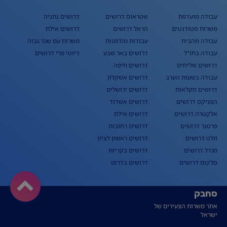
עבודה מועדפת
שטראוס דרושים
דרושים נתניה
משרות סטודנטים
הראל דרושים
דרושים אילת
עבודה מהבית
עבודות מזדמנות
משרות עם שכר גבוה
עבודה בחו"ל
דרושים באר שבע
דיוטי פרי דרושים
דרושים שליחים
דרושים חיפה
עבודה בשעות הערב
דרושים אשקלון
דרושים חקלאות
דרושים ירושלים
הפניקס דרושים
דרושים אשדוד
אלקטרה דרושים
דרושים אילת
פרטנר דרושים
דרושים רחובות
וולט דרושים
דרושים ראשון לציון
מגדל דרושים
דרושים בקריות
סלקום דרושים
דרושים בדרום
סחבק
אתר משרות הצעירים של
ישראל