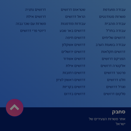
עבודה מועדפת
שטראוס דרושים
דרושים נתניה
משרות סטודנטים
הראל דרושים
דרושים אילת
עבודה מהבית
עבודות מזדמנות
משרות עם שכר גבוה
עבודה בחו"ל
דרושים באר שבע
דיוטי פרי דרושים
דרושים שליחים
דרושים חיפה
עבודה בשעות הערב
דרושים אשקלון
דרושים חקלאות
דרושים ירושלים
הפניקס דרושים
דרושים אשדוד
אלקטרה דרושים
דרושים אילת
פרטנר דרושים
דרושים רחובות
וולט דרושים
דרושים ראשון לציון
מגדל דרושים
דרושים בקריות
סלקום דרושים
דרושים בדרום
סחבק
אתר משרות הצעירים של
ישראל