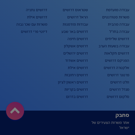
עבודה מועדפת
שטראוס דרושים
דרושים נתניה
משרות סטודנטים
הראל דרושים
דרושים אילת
עבודה מהבית
עבודות מזדמנות
משרות עם שכר גבוה
עבודה בחו"ל
דרושים באר שבע
דיוטי פרי דרושים
דרושים שליחים
דרושים חיפה
עבודה בשעות הערב
דרושים אשקלון
דרושים חקלאות
דרושים ירושלים
הפניקס דרושים
דרושים אשדוד
אלקטרה דרושים
דרושים אילת
פרטנר דרושים
דרושים רחובות
וולט דרושים
דרושים ראשון לציון
מגדל דרושים
דרושים בקריות
סלקום דרושים
דרושים בדרום
סחבק
אתר משרות הצעירים של
ישראל