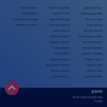
עבודה מועדפת
שטראוס דרושים
דרושים נתניה
משרות סטודנטים
הראל דרושים
דרושים אילת
עבודה מהבית
עבודות מזדמנות
משרות עם שכר גבוה
עבודה בחו"ל
דרושים באר שבע
דיוטי פרי דרושים
דרושים שליחים
דרושים חיפה
עבודה בשעות הערב
דרושים אשקלון
דרושים חקלאות
דרושים ירושלים
הפניקס דרושים
דרושים אשדוד
אלקטרה דרושים
דרושים אילת
פרטנר דרושים
דרושים רחובות
וולט דרושים
דרושים ראשון לציון
מגדל דרושים
דרושים בקריות
סלקום דרושים
דרושים בדרום
סחבק
אתר משרות הצעירים של
ישראל