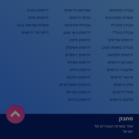
עבודה מועדפת
שטראוס דרושים
דרושים נתניה
משרות סטודנטים
הראל דרושים
דרושים אילת
עבודה מהבית
עבודות מזדמנות
משרות עם שכר גבוה
עבודה בחו"ל
דרושים באר שבע
דיוטי פרי דרושים
דרושים שליחים
דרושים חיפה
עבודה בשעות הערב
דרושים אשקלון
דרושים חקלאות
דרושים ירושלים
הפניקס דרושים
דרושים אשדוד
אלקטרה דרושים
דרושים אילת
פרטנר דרושים
דרושים רחובות
וולט דרושים
דרושים ראשון לציון
מגדל דרושים
דרושים בקריות
סלקום דרושים
דרושים בדרום
סחבק
אתר משרות הצעירים של
ישראל