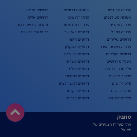
עבודה מועדפת
שטראוס דרושים
דרושים נתניה
משרות סטודנטים
הראל דרושים
דרושים אילת
עבודה מהבית
עבודות מזדמנות
משרות עם שכר גבוה
עבודה בחו"ל
דרושים באר שבע
דיוטי פרי דרושים
דרושים שליחים
דרושים חיפה
עבודה בשעות הערב
דרושים אשקלון
דרושים חקלאות
דרושים ירושלים
הפניקס דרושים
דרושים אשדוד
אלקטרה דרושים
דרושים אילת
פרטנר דרושים
דרושים רחובות
וולט דרושים
דרושים ראשון לציון
מגדל דרושים
דרושים בקריות
סלקום דרושים
דרושים בדרום
סחבק
אתר משרות הצעירים של
ישראל