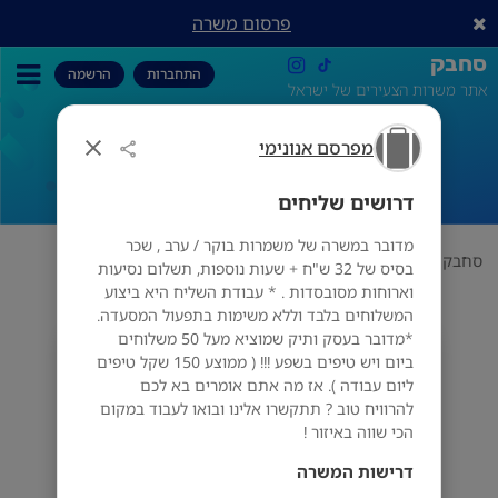
פרסום משרה
סחבק
התחברות
הרשמה
אתר משרות הצעירים של ישראל
מפרסם אנונימי
דרושים שליחים
דרושים שליחים
מדובר במשרה של משמרות בוקר / ערב , שכר
סחבק
תחום
מפרסם אנונימי
דרושים שליחים
בסיס של 32 ש"ח + שעות נוספות, תשלום נסיעות
וארוחות מסובסדות . * עבודת השליח היא ביצוע
המשלוחים בלבד וללא משימות בתפעול המסעדה.
*מדובר בעסק ותיק שמוציא מעל 50 משלוחים
מפרסם אנונימי
ביום ויש טיפים בשפע !!! ( ממוצע 150 שקל טיפים
ליום עבודה ). אז מה אתם אומרים בא לכם
להרוויח טוב ? תתקשרו אלינו ובואו לעבוד במקום
הכי שווה באיזור !
דרישות המשרה