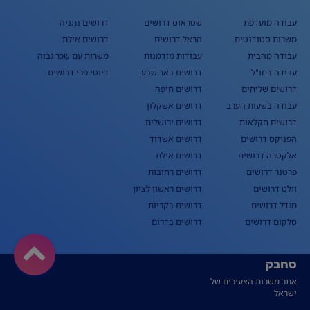
עבודה מועדפת
שטראוס דרושים
דרושים נתניה
משרות סטודנטים
הראל דרושים
דרושים אילת
עבודה מהבית
עבודות מזדמנות
משרות עם שכר גבוה
עבודה בחו"ל
דרושים באר שבע
דיוטי פרי דרושים
דרושים שליחים
דרושים חיפה
עבודה בשעות הערב
דרושים אשקלון
דרושים חקלאות
דרושים ירושלים
הפניקס דרושים
דרושים אשדוד
אלקטרה דרושים
דרושים אילת
פרטנר דרושים
דרושים רחובות
וולט דרושים
דרושים ראשון לציון
מגדל דרושים
דרושים בקריות
סלקום דרושים
דרושים בדרום
סחבק
אתר משרות הצעירים של
ישראל