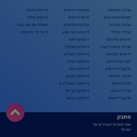
עבודה מועדפת
שטראוס דרושים
דרושים נתניה
משרות סטודנטים
הראל דרושים
דרושים אילת
עבודה מהבית
עבודות מזדמנות
משרות עם שכר גבוה
עבודה בחו"ל
דרושים באר שבע
דיוטי פרי דרושים
דרושים שליחים
דרושים חיפה
עבודה בשעות הערב
דרושים אשקלון
דרושים חקלאות
דרושים ירושלים
הפניקס דרושים
דרושים אשדוד
אלקטרה דרושים
דרושים אילת
פרטנר דרושים
דרושים רחובות
וולט דרושים
דרושים ראשון לציון
מגדל דרושים
דרושים בקריות
סלקום דרושים
דרושים בדרום
סחבק
אתר משרות הצעירים של
ישראל