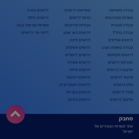
עבודה מועדפת
שטראוס דרושים
דרושים נתניה
משרות סטודנטים
הראל דרושים
דרושים אילת
עבודה מהבית
עבודות מזדמנות
משרות עם שכר גבוה
עבודה בחו"ל
דרושים באר שבע
דיוטי פרי דרושים
דרושים שליחים
דרושים חיפה
עבודה בשעות הערב
דרושים אשקלון
דרושים חקלאות
דרושים ירושלים
הפניקס דרושים
דרושים אשדוד
אלקטרה דרושים
דרושים אילת
פרטנר דרושים
דרושים רחובות
וולט דרושים
דרושים ראשון לציון
מגדל דרושים
דרושים בקריות
סלקום דרושים
דרושים בדרום
סחבק
אתר משרות הצעירים של
ישראל