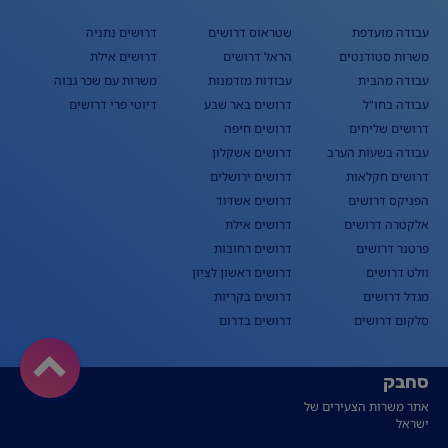
עבודה מועדפת
שטראוס דרושים
דרושים נתניה
משרות סטודנטים
הראל דרושים
דרושים אילת
עבודה מהבית
עבודות מזדמנות
משרות עם שכר גבוה
עבודה בחו"ל
דרושים באר שבע
דיוטי פרי דרושים
דרושים שליחים
דרושים חיפה
עבודה בשעות הערב
דרושים אשקלון
דרושים חקלאות
דרושים ירושלים
הפניקס דרושים
דרושים אשדוד
אלקטרה דרושים
דרושים אילת
פרטנר דרושים
דרושים רחובות
וולט דרושים
דרושים ראשון לציון
מגדל דרושים
דרושים בקריות
סלקום דרושים
דרושים בדרום
סחבק
אתר משרות הצעירים של
ישראל