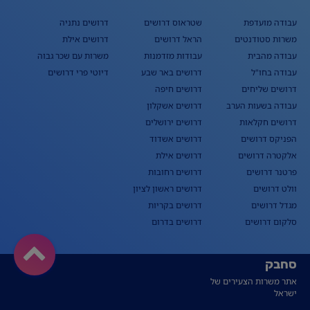
עבודה מועדפת
שטראוס דרושים
דרושים נתניה
משרות סטודנטים
הראל דרושים
דרושים אילת
עבודה מהבית
עבודות מזדמנות
משרות עם שכר גבוה
עבודה בחו"ל
דרושים באר שבע
דיוטי פרי דרושים
דרושים שליחים
דרושים חיפה
עבודה בשעות הערב
דרושים אשקלון
דרושים חקלאות
דרושים ירושלים
הפניקס דרושים
דרושים אשדוד
אלקטרה דרושים
דרושים אילת
פרטנר דרושים
דרושים רחובות
וולט דרושים
דרושים ראשון לציון
מגדל דרושים
דרושים בקריות
סלקום דרושים
דרושים בדרום
סחבק
אתר משרות הצעירים של
ישראל