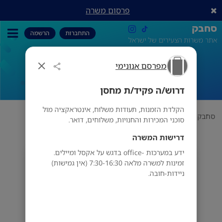
פרסום משרה
סחבק
התחברות
הרשמה
אתר משרות הצעירים של ישראל
מפרסם אנונימי
דרוש/ה פקיד/ת מחסן
דרוש/ה פקיד/ת מחסן
הקלדת הזמנות, תעודות משלוח, אינטראקציה מול
סחבק
תחום
מפרסם אנונימי
דרוש/ה פקיד/ת מחסן
סוכני המכירות והחנויות, משלוחים, דואר.
דרישות המשרה
ידע במערכות -office בדגש על אקסל ומיילים.
מפרסם אנונימי
זמינות למשרה מלאה 7:30-16:30 (אין גמישות)
ניידות-חובה.