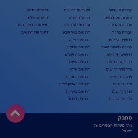
עבודה מועדפת
שטראוס דרושים
דרושים נתניה
משרות סטודנטים
הראל דרושים
דרושים אילת
עבודה מהבית
עבודות מזדמנות
משרות עם שכר גבוה
עבודה בחו"ל
דרושים באר שבע
דיוטי פרי דרושים
דרושים שליחים
דרושים חיפה
עבודה בשעות הערב
דרושים אשקלון
דרושים חקלאות
דרושים ירושלים
הפניקס דרושים
דרושים אשדוד
אלקטרה דרושים
דרושים אילת
פרטנר דרושים
דרושים רחובות
וולט דרושים
דרושים ראשון לציון
מגדל דרושים
דרושים בקריות
סלקום דרושים
דרושים בדרום
סחבק
אתר משרות הצעירים של
ישראל