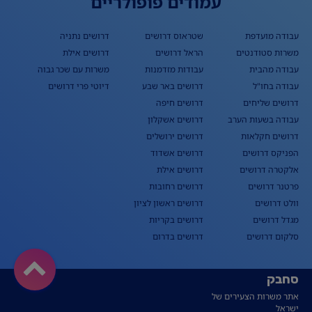
עמודים פופולריים
עבודה מועדפת
שטראוס דרושים
דרושים נתניה
משרות סטודנטים
הראל דרושים
דרושים אילת
עבודה מהבית
עבודות מזדמנות
משרות עם שכר גבוה
עבודה בחו"ל
דרושים באר שבע
דיוטי פרי דרושים
דרושים שליחים
דרושים חיפה
עבודה בשעות הערב
דרושים אשקלון
דרושים חקלאות
דרושים ירושלים
הפניקס דרושים
דרושים אשדוד
אלקטרה דרושים
דרושים אילת
פרטנר דרושים
דרושים רחובות
וולט דרושים
דרושים ראשון לציון
מגדל דרושים
דרושים בקריות
סלקום דרושים
דרושים בדרום
סחבק
אתר משרות הצעירים של
ישראל