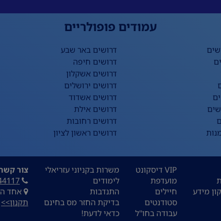
עמודים פופולריים
שים
דרושים באר שבע
ם
דרושים חיפה
דרושים אשקלון
דרושים ירושלים
ים
דרושים אשדוד
שים
דרושים אילת
ם
דרושים רחובות
נות
דרושים ראשון לציון
VIP דיסקונט
משרות בקניוני עזריאלי
צור קשר:
ת
מועדפת
לימודים
44117
ון מידע
חיילים
התנדבות
אחד העם 9, ת
סטודנטים
בדיקת החזר מס בחינם
תקנון>>
עבודה בחו"ל
כדאי לדעת!