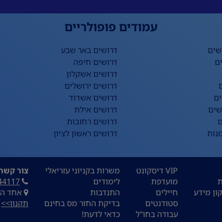
עמודים פופולריים
שים
דרושים באר שבע
ם
דרושים חיפה
דרושים אשקלון
דרושים ירושלים
ים
דרושים אשדוד
שים
דרושים אילת
ם
דרושים רחובות
נות
דרושים ראשון לציון
VIP דיסקונט
משרות בקניוני עזריאלי
צור קשר:
ת
מועדפת
לימודים
44117
ון מידע
חיילים
התנדבות
אחד העם 9, ת
סטודנטים
בדיקת החזר מס בחינם
תקנון>>
עבודה בחו"ל
כדאי לדעת!