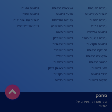
עבודה מועדפת
שטראוס דרושים
דרושים נתניה
משרות סטודנטים
הראל דרושים
דרושים אילת
עבודה מהבית
עבודות מזדמנות
משרות עם שכר גבוה
עבודה בחו"ל
דרושים באר שבע
דיוטי פרי דרושים
דרושים שליחים
דרושים חיפה
עבודה בשעות הערב
דרושים אשקלון
דרושים חקלאות
דרושים ירושלים
הפניקס דרושים
דרושים אשדוד
אלקטרה דרושים
דרושים אילת
פרטנר דרושים
דרושים רחובות
וולט דרושים
דרושים ראשון לציון
מגדל דרושים
דרושים בקריות
סלקום דרושים
דרושים בדרום
סחבק
אתר משרות הצעירים של
ישראל