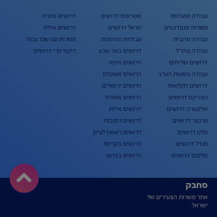
עבודה מועדפת
שטראוס דרושים
דרושים נתניה
משרות סטודנטים
הראל דרושים
דרושים אילת
עבודה מהבית
עבודות מזדמנות
משרות עם שכר גבוה
עבודה בחו"ל
דרושים באר שבע
דיוטי פרי דרושים
דרושים שליחים
דרושים חיפה
עבודה בשעות הערב
דרושים אשקלון
דרושים חקלאות
דרושים ירושלים
הפניקס דרושים
דרושים אשדוד
אלקטרה דרושים
דרושים אילת
פרטנר דרושים
דרושים רחובות
וולט דרושים
דרושים ראשון לציון
מגדל דרושים
דרושים בקריות
סלקום דרושים
דרושים בדרום
סחבק
אתר משרות הצעירים של
ישראל