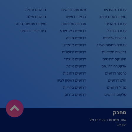
עבודה מועדפת
שטראוס דרושים
דרושים נתניה
משרות סטודנטים
הראל דרושים
דרושים אילת
עבודה מהבית
עבודות מזדמנות
משרות עם שכר גבוה
עבודה בחו"ל
דרושים באר שבע
דיוטי פרי דרושים
דרושים שליחים
דרושים חיפה
עבודה בשעות הערב
דרושים אשקלון
דרושים חקלאות
דרושים ירושלים
הפניקס דרושים
דרושים אשדוד
אלקטרה דרושים
דרושים אילת
פרטנר דרושים
דרושים רחובות
וולט דרושים
דרושים ראשון לציון
מגדל דרושים
דרושים בקריות
סלקום דרושים
דרושים בדרום
סחבק
אתר משרות הצעירים של
ישראל