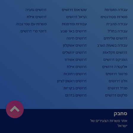
עבודה מועדפת
שטראוס דרושים
דרושים נתניה
משרות סטודנטים
הראל דרושים
דרושים אילת
עבודה מהבית
עבודות מזדמנות
משרות עם שכר גבוה
עבודה בחו"ל
דרושים באר שבע
דיוטי פרי דרושים
דרושים שליחים
דרושים חיפה
עבודה בשעות הערב
דרושים אשקלון
דרושים חקלאות
דרושים ירושלים
הפניקס דרושים
דרושים אשדוד
אלקטרה דרושים
דרושים אילת
פרטנר דרושים
דרושים רחובות
וולט דרושים
דרושים ראשון לציון
מגדל דרושים
דרושים בקריות
סלקום דרושים
דרושים בדרום
סחבק
אתר משרות הצעירים של
ישראל