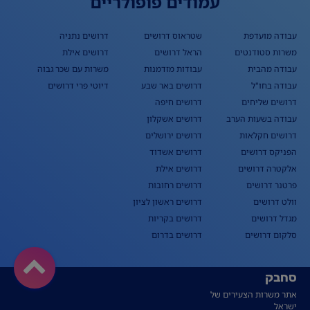
עמודים פופולריים
עבודה מועדפת
שטראוס דרושים
דרושים נתניה
משרות סטודנטים
הראל דרושים
דרושים אילת
עבודה מהבית
עבודות מזדמנות
משרות עם שכר גבוה
עבודה בחו"ל
דרושים באר שבע
דיוטי פרי דרושים
דרושים שליחים
דרושים חיפה
עבודה בשעות הערב
דרושים אשקלון
דרושים חקלאות
דרושים ירושלים
הפניקס דרושים
דרושים אשדוד
אלקטרה דרושים
דרושים אילת
פרטנר דרושים
דרושים רחובות
וולט דרושים
דרושים ראשון לציון
מגדל דרושים
דרושים בקריות
סלקום דרושים
דרושים בדרום
סחבק
אתר משרות הצעירים של
ישראל