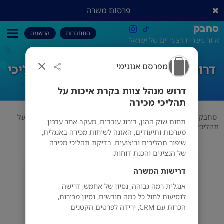
פרסום משרה
סחבק
התחברות
הרשמה
אתר משרות הצעירים של ישראל
מפרסם אנונימי
דרוש מנהל צוות בקרת איכות על תהליכי
מכירה
דרוש מנהל צוות בקרת איכות על
תהליכי מכירה
סחבק
תחום
מפרסם אנונימי
דרוש מנהל צוות בקרת איכות על
תחום שוק ההון, דירוג עובדים, מעקב אחר עדכון
תהליכי מכירה
מערכות ותיעודים, האזנה לשיחות מכירה באנגלית,
שיפור תהליכים וביצועים, בדיקת תהליכי מכירה
של הנציגים והכנת דוחות.
מפרסם אנונימי
דרישות המשרה
אנגלית רמה גבוהה, נסיון של אחמש, דרישה
לנסיעות לחול כל כמה חודשים, נסיון מכירות,
הכרות עם CRM, ירידה לפרטים הקטנים