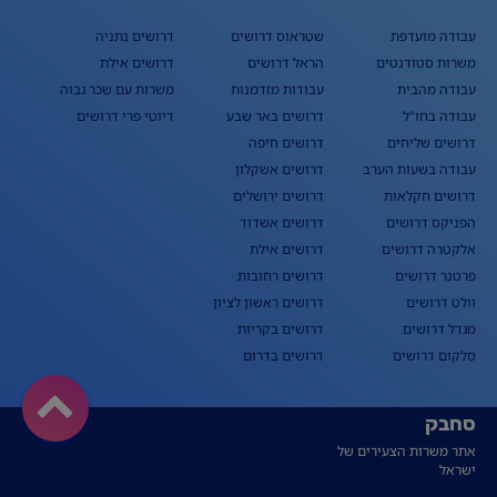
עבודה מועדפת
שטראוס דרושים
דרושים נתניה
משרות סטודנטים
הראל דרושים
דרושים אילת
עבודה מהבית
עבודות מזדמנות
משרות עם שכר גבוה
עבודה בחו"ל
דרושים באר שבע
דיוטי פרי דרושים
דרושים שליחים
דרושים חיפה
עבודה בשעות הערב
דרושים אשקלון
דרושים חקלאות
דרושים ירושלים
הפניקס דרושים
דרושים אשדוד
אלקטרה דרושים
דרושים אילת
פרטנר דרושים
דרושים רחובות
וולט דרושים
דרושים ראשון לציון
מגדל דרושים
דרושים בקריות
סלקום דרושים
דרושים בדרום
סחבק
אתר משרות הצעירים של
ישראל