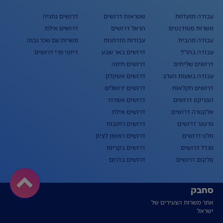
עבודה מועדפת
שטראוס דרושים
דרושים נתניה
משרות סטודנטים
הראל דרושים
דרושים אילת
עבודה מהבית
עבודות מזדמנות
משרות עם שכר גבוה
עבודה בחו"ל
דרושים באר שבע
דיוטי פרי דרושים
דרושים שליחים
דרושים חיפה
עבודה בשעות הערב
דרושים אשקלון
דרושים חקלאות
דרושים ירושלים
הפניקס דרושים
דרושים אשדוד
אלקטרה דרושים
דרושים אילת
פרטנר דרושים
דרושים רחובות
וולט דרושים
דרושים ראשון לציון
מגדל דרושים
דרושים בקריות
סלקום דרושים
דרושים בדרום
סחבק
אתר משרות הצעירים של
ישראל