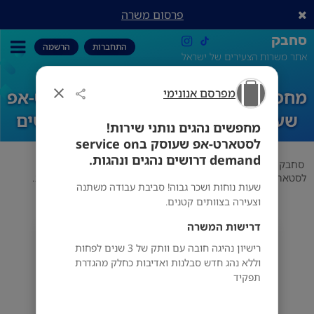
פרסום משרה
סחבק
התחברות
הרשמה
אתר משרות הצעירים של ישראל
מפרסם אנונימי
מחפשים נהגים נותני שירות! לסטארט-אפ
שעוסק בservice on demand דרושים
מחפשים נהגים נותני שירות!
נהגים ונהגות.
לסטארט-אפ שעוסק בservice on
demand דרושים נהגים ונהגות.
סחבק
תחום
מפרסם אנונימי
מחפשים נהגים נותני שירות!
לסטארט-אפ שעוסק בservice on demand דרושים נהגים ונהגות.
שעות נוחות ושכר גבוה! סביבת עבודה משתנה
וצעירה בצוותים קטנים.
דרישות המשרה
מפרסם אנונימי
רישיון נהיגה חובה עם וותק של 3 שנים לפחות
וללא נהג חדש סבלנות ואדיבות כחלק מהגדרת
תפקיד