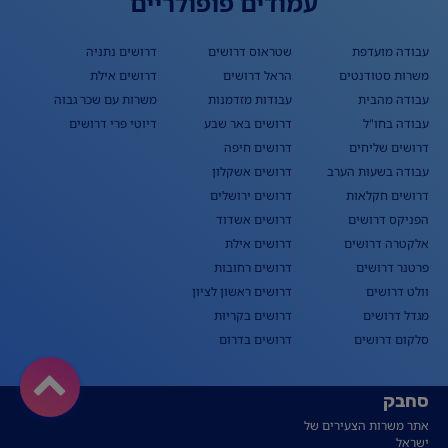
עמודים פופולריים
עבודה מועדפת
שטראוס דרושים
דרושים נתניה
משרות סטודנטים
הראל דרושים
דרושים אילת
עבודה מהבית
עבודות מזדמנות
משרות עם שכר גבוה
עבודה בחו"ל
דרושים באר שבע
דיוטי פרי דרושים
דרושים שליחים
דרושים חיפה
עבודה בשעות הערב
דרושים אשקלון
דרושים חקלאות
דרושים ירושלים
הפניקס דרושים
דרושים אשדוד
אלקטרה דרושים
דרושים אילת
פרטנר דרושים
דרושים רחובות
וולט דרושים
דרושים ראשון לציון
מגדל דרושים
דרושים בקריות
סלקום דרושים
דרושים בדרום
סחבק
אתר משרות הצעירים של
ישראל