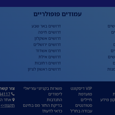
עמודים פופולריים
שים
דרושים באר שבע
ם
דרושים חיפה
דרושים אשקלון
דרושים ירושלים
ים
דרושים אשדוד
שים
דרושים אילת
ם
דרושים רחובות
נות
דרושים ראשון לציון
VIP דיסקונט
משרות בקניוני עזריאלי
צור קשר:
ת
מועדפת
לימודים
44117
ון מידע
חיילים
התנדבות
אחד העם 9, ת
סטודנטים
בדיקת החזר מס בחינם
תקנון>>
עבודה בחו"ל
כדאי לדעת!