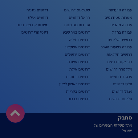
עבודה מועדפת
שטראוס דרושים
דרושים נתניה
משרות סטודנטים
הראל דרושים
דרושים אילת
עבודה מהבית
עבודות מזדמנות
משרות עם שכר גבוה
עבודה בחו"ל
דרושים באר שבע
דיוטי פרי דרושים
דרושים שליחים
דרושים חיפה
עבודה בשעות הערב
דרושים אשקלון
דרושים חקלאות
דרושים ירושלים
הפניקס דרושים
דרושים אשדוד
אלקטרה דרושים
דרושים אילת
פרטנר דרושים
דרושים רחובות
וולט דרושים
דרושים ראשון לציון
מגדל דרושים
דרושים בקריות
סלקום דרושים
דרושים בדרום
סחבק
אתר משרות הצעירים של
ישראל