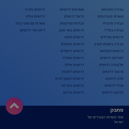
עבודה מועדפת
שטראוס דרושים
דרושים נתניה
משרות סטודנטים
הראל דרושים
דרושים אילת
עבודה מהבית
עבודות מזדמנות
משרות עם שכר גבוה
עבודה בחו"ל
דרושים באר שבע
דיוטי פרי דרושים
דרושים שליחים
דרושים חיפה
עבודה בשעות הערב
דרושים אשקלון
דרושים חקלאות
דרושים ירושלים
הפניקס דרושים
דרושים אשדוד
אלקטרה דרושים
דרושים אילת
פרטנר דרושים
דרושים רחובות
וולט דרושים
דרושים ראשון לציון
מגדל דרושים
דרושים בקריות
סלקום דרושים
דרושים בדרום
סחבק
אתר משרות הצעירים של
ישראל