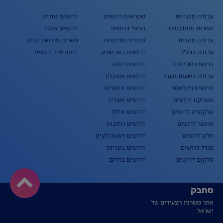
עבודה מועדפת
שטראוס דרושים
דרושים נתניה
משרות סטודנטים
הראל דרושים
דרושים אילת
עבודה מהבית
עבודות מזדמנות
משרות עם שכר גבוה
עבודה בחו"ל
דרושים באר שבע
דיוטי פרי דרושים
דרושים שליחים
דרושים חיפה
עבודה בשעות הערב
דרושים אשקלון
דרושים חקלאות
דרושים ירושלים
הפניקס דרושים
דרושים אשדוד
אלקטרה דרושים
דרושים אילת
פרטנר דרושים
דרושים רחובות
וולט דרושים
דרושים ראשון לציון
מגדל דרושים
דרושים בקריות
סלקום דרושים
דרושים בדרום
סחבק
אתר משרות הצעירים של
ישראל