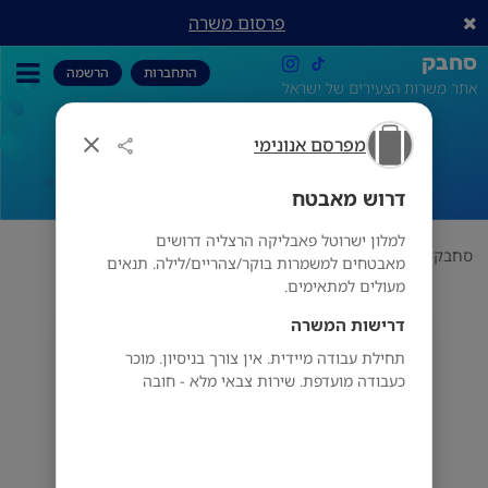
פרסום משרה
סחבק
התחברות
הרשמה
אתר משרות הצעירים של ישראל
מפרסם אנונימי
דרוש מאבטח
דרוש מאבטח
למלון ישרוטל פאבליקה הרצליה דרושים
סחבק
תחום
מפרסם אנונימי
דרוש מאבטח
מאבטחים למשמרות בוקר/צהריים/לילה. תנאים
מעולים למתאימים.
דרישות המשרה
מפרסם אנונימי
תחילת עבודה מיידית. אין צורך בניסיון. מוכר
כעבודה מועדפת. שירות צבאי מלא - חובה