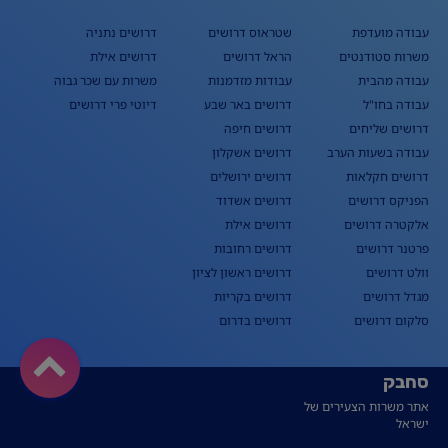
עבודה מועדפת
שטראוס דרושים
דרושים נתניה
משרות סטודנטים
הראל דרושים
דרושים אילת
עבודה מהבית
עבודות מזדמנות
משרות עם שכר גבוה
עבודה בחו"ל
דרושים באר שבע
דיוטי פרי דרושים
דרושים שליחים
דרושים חיפה
עבודה בשעות הערב
דרושים אשקלון
דרושים חקלאות
דרושים ירושלים
הפניקס דרושים
דרושים אשדוד
אלקטרה דרושים
דרושים אילת
פרטנר דרושים
דרושים רחובות
וולט דרושים
דרושים ראשון לציון
מגדל דרושים
דרושים בקריות
סלקום דרושים
דרושים בדרום
סחבק
אתר משרות הצעירים של
ישראל