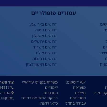
עמודים פופולריים
שים
דרושים באר שבע
ם
דרושים חיפה
דרושים אשקלון
דרושים ירושלים
ים
דרושים אשדוד
שים
דרושים אילת
ם
דרושים רחובות
נות
דרושים ראשון לציון
VIP דיסקונט
משרות בקניוני עזריאלי
צור קשר:
ת
מועדפת
לימודים
44117
ון מידע
חיילים
התנדבות
אחד העם 9, ת
סטודנטים
בדיקת החזר מס בחינם
תקנון>>
עבודה בחו"ל
כדאי לדעת!