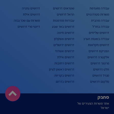
עבודה מועדפת
שטראוס דרושים
דרושים נתניה
משרות סטודנטים
הראל דרושים
דרושים אילת
עבודה מהבית
עבודות מזדמנות
משרות עם שכר גבוה
עבודה בחו"ל
דרושים באר שבע
דיוטי פרי דרושים
דרושים שליחים
דרושים חיפה
עבודה בשעות הערב
דרושים אשקלון
דרושים חקלאות
דרושים ירושלים
הפניקס דרושים
דרושים אשדוד
אלקטרה דרושים
דרושים אילת
פרטנר דרושים
דרושים רחובות
וולט דרושים
דרושים ראשון לציון
מגדל דרושים
דרושים בקריות
סלקום דרושים
דרושים בדרום
סחבק
אתר משרות הצעירים של
ישראל