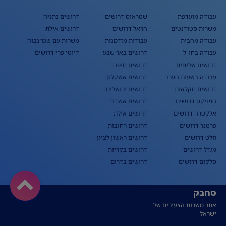
עבודה מועדפת
שטראוס דרושים
דרושים נתניה
משרות סטודנטים
הראל דרושים
דרושים אילת
עבודה מהבית
עבודות מזדמנות
משרות עם שכר גבוה
עבודה בחו"ל
דרושים באר שבע
דיוטי פרי דרושים
דרושים שליחים
דרושים חיפה
עבודה בשעות הערב
דרושים אשקלון
דרושים חקלאות
דרושים ירושלים
הפניקס דרושים
דרושים אשדוד
אלקטרה דרושים
דרושים אילת
פרטנר דרושים
דרושים רחובות
וולט דרושים
דרושים ראשון לציון
מגדל דרושים
דרושים בקריות
סלקום דרושים
דרושים בדרום
סחבק
אתר משרות הצעירים של
ישראל