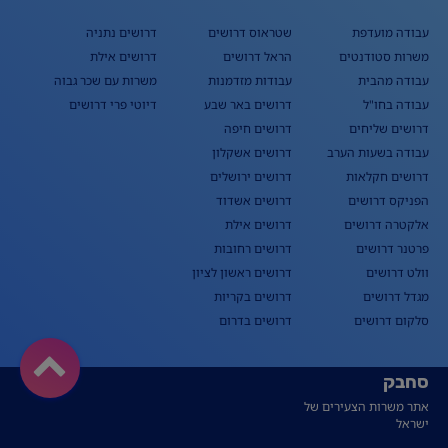
עבודה מועדפת
שטראוס דרושים
דרושים נתניה
משרות סטודנטים
הראל דרושים
דרושים אילת
עבודה מהבית
עבודות מזדמנות
משרות עם שכר גבוה
עבודה בחו"ל
דרושים באר שבע
דיוטי פרי דרושים
דרושים שליחים
דרושים חיפה
עבודה בשעות הערב
דרושים אשקלון
דרושים חקלאות
דרושים ירושלים
הפניקס דרושים
דרושים אשדוד
אלקטרה דרושים
דרושים אילת
פרטנר דרושים
דרושים רחובות
וולט דרושים
דרושים ראשון לציון
מגדל דרושים
דרושים בקריות
סלקום דרושים
דרושים בדרום
סחבק
אתר משרות הצעירים של
ישראל