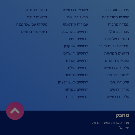
עבודה מועדפת
שטראוס דרושים
דרושים נתניה
משרות סטודנטים
הראל דרושים
דרושים אילת
עבודה מהבית
עבודות מזדמנות
משרות עם שכר גבוה
עבודה בחו"ל
דרושים באר שבע
דיוטי פרי דרושים
דרושים שליחים
דרושים חיפה
עבודה בשעות הערב
דרושים אשקלון
דרושים חקלאות
דרושים ירושלים
הפניקס דרושים
דרושים אשדוד
אלקטרה דרושים
דרושים אילת
פרטנר דרושים
דרושים רחובות
וולט דרושים
דרושים ראשון לציון
מגדל דרושים
דרושים בקריות
סלקום דרושים
דרושים בדרום
סחבק
אתר משרות הצעירים של
ישראל