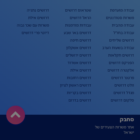
עבודה מועדפת
שטראוס דרושים
דרושים נתניה
משרות סטודנטים
הראל דרושים
דרושים אילת
עבודה מהבית
עבודות מזדמנות
משרות עם שכר גבוה
עבודה בחו"ל
דרושים באר שבע
דיוטי פרי דרושים
דרושים שליחים
דרושים חיפה
עבודה בשעות הערב
דרושים אשקלון
דרושים חקלאות
דרושים ירושלים
הפניקס דרושים
דרושים אשדוד
אלקטרה דרושים
דרושים אילת
פרטנר דרושים
דרושים רחובות
וולט דרושים
דרושים ראשון לציון
מגדל דרושים
דרושים בקריות
סלקום דרושים
דרושים בדרום
סחבק
אתר משרות הצעירים של
ישראל