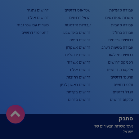
עבודה מועדפת
שטראוס דרושים
דרושים נתניה
משרות סטודנטים
הראל דרושים
דרושים אילת
עבודה מהבית
עבודות מזדמנות
משרות עם שכר גבוה
עבודה בחו"ל
דרושים באר שבע
דיוטי פרי דרושים
דרושים שליחים
דרושים חיפה
עבודה בשעות הערב
דרושים אשקלון
דרושים חקלאות
דרושים ירושלים
הפניקס דרושים
דרושים אשדוד
אלקטרה דרושים
דרושים אילת
פרטנר דרושים
דרושים רחובות
וולט דרושים
דרושים ראשון לציון
מגדל דרושים
דרושים בקריות
סלקום דרושים
דרושים בדרום
סחבק
אתר משרות הצעירים של
ישראל