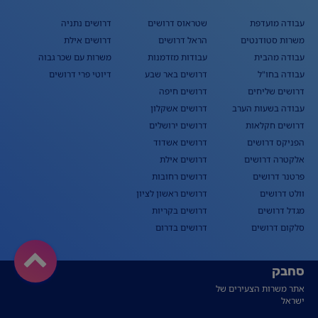
עבודה מועדפת
שטראוס דרושים
דרושים נתניה
משרות סטודנטים
הראל דרושים
דרושים אילת
עבודה מהבית
עבודות מזדמנות
משרות עם שכר גבוה
עבודה בחו"ל
דרושים באר שבע
דיוטי פרי דרושים
דרושים שליחים
דרושים חיפה
עבודה בשעות הערב
דרושים אשקלון
דרושים חקלאות
דרושים ירושלים
הפניקס דרושים
דרושים אשדוד
אלקטרה דרושים
דרושים אילת
פרטנר דרושים
דרושים רחובות
וולט דרושים
דרושים ראשון לציון
מגדל דרושים
דרושים בקריות
סלקום דרושים
דרושים בדרום
סחבק
אתר משרות הצעירים של
ישראל