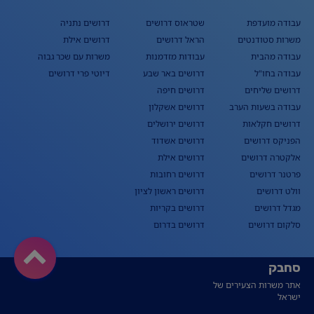
עבודה מועדפת
שטראוס דרושים
דרושים נתניה
משרות סטודנטים
הראל דרושים
דרושים אילת
עבודה מהבית
עבודות מזדמנות
משרות עם שכר גבוה
עבודה בחו"ל
דרושים באר שבע
דיוטי פרי דרושים
דרושים שליחים
דרושים חיפה
עבודה בשעות הערב
דרושים אשקלון
דרושים חקלאות
דרושים ירושלים
הפניקס דרושים
דרושים אשדוד
אלקטרה דרושים
דרושים אילת
פרטנר דרושים
דרושים רחובות
וולט דרושים
דרושים ראשון לציון
מגדל דרושים
דרושים בקריות
סלקום דרושים
דרושים בדרום
סחבק
אתר משרות הצעירים של
ישראל