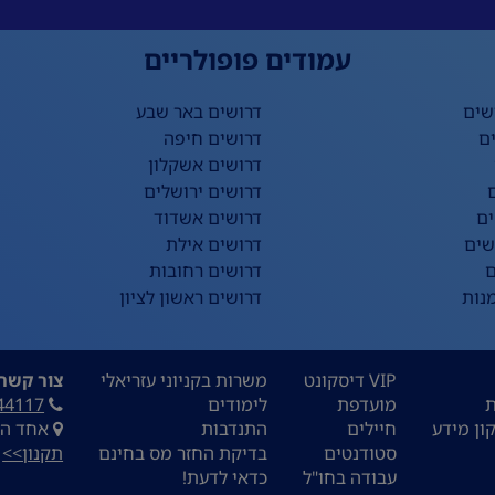
עמודים פופולריים
שים
דרושים באר שבע
ם
דרושים חיפה
דרושים אשקלון
דרושים ירושלים
ים
דרושים אשדוד
שים
דרושים אילת
ם
דרושים רחובות
נות
דרושים ראשון לציון
VIP דיסקונט
משרות בקניוני עזריאלי
צור קשר:
ת
מועדפת
לימודים
44117
ון מידע
חיילים
התנדבות
אחד העם 9, ת
סטודנטים
בדיקת החזר מס בחינם
תקנון>>
עבודה בחו"ל
כדאי לדעת!