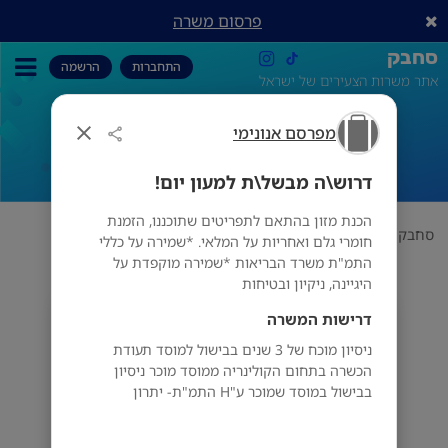
פרסום משרה
סחבק
התחברות
הרשמה
אתר משרות הצעירים של ישראל
מפרסם אנונימי
דרוש\ה מבשל\ת למעון יום!
דרוש\ה מבשל\ת למעון יום!
הכנת מזון בהתאם לתפריטים שתוכננו, הזמנת
סחבק
תחום
מפרסם אנונימי
דרוש\ה מבשל\ת למעון יום!
חומרי גלם ואחריות על המלאי. *שמירה על כללי
התמ"ת משרד הבריאות *שמירה מוקפדת על
היגיינה, ניקיון ובטיחות
דרישות המשרה
מפרסם אנונימי
ניסיון מוכח של 3 שנים בבישול למוסד תעודת
הכשרה בתחום הקולינריה ממוסד מוכר ניסיון
בבישול במוסד שמוכר ע"H התמ"ת- יתרון