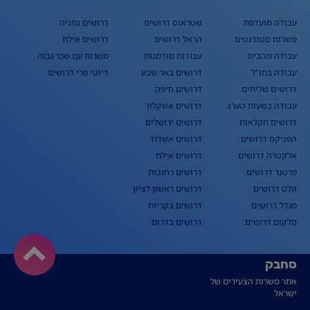
עבודה מועדפת
שטראוס דרושים
דרושים נתניה
משרות סטודנטים
הראל דרושים
דרושים אילת
עבודה מהבית
עבודות מזדמנות
משרות עם שכר גבוה
עבודה בחו"ל
דרושים באר שבע
דיוטי פרי דרושים
דרושים שליחים
דרושים חיפה
עבודה בשעות הערב
דרושים אשקלון
דרושים חקלאות
דרושים ירושלים
הפניקס דרושים
דרושים אשדוד
אלקטרה דרושים
דרושים אילת
פרטנר דרושים
דרושים רחובות
וולט דרושים
דרושים ראשון לציון
מגדל דרושים
דרושים בקריות
סלקום דרושים
דרושים בדרום
סחבק
אתר משרות הצעירים של
ישראל